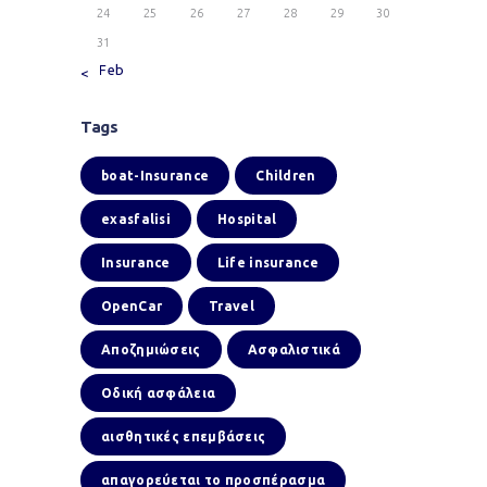
24
25
26
27
28
29
30
31
« Feb
Tags
boat-Insurance
Children
exasfalisi
Hospital
Insurance
Life insurance
OpenCar
Travel
Αποζημιώσεις
Ασφαλιστικά
Οδική ασφάλεια
αισθητικές επεμβάσεις
απαγορεύεται το προσπέρασμα