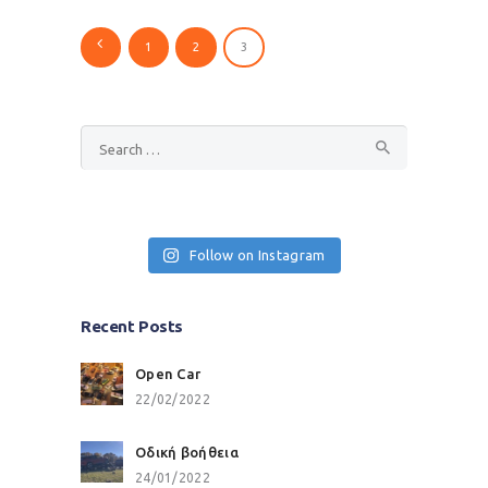
Posts
<
PAGE
1
PAGE
2
PAGE
3
pagination
Search
for:
Follow on Instagram
Recent Posts
Open Car
22/02/2022
Οδική βοήθεια
24/01/2022