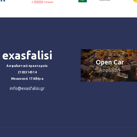
exasfalisi
Εξωσωματική
γονιμοποίηση
Open Car
Ασφαλιστικό πρακτορείο
Ασφάλιση
Ασφάλιση
2103314514
Μπακνανά 17 Αθήνα
info@exasfalisi.gr