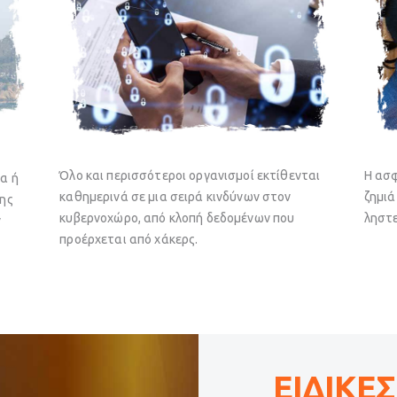
Όλο και περισσότεροι οργανισμοί εκτίθενται
Η ασφ
α ή
καθημερινά σε μια σειρά κινδύνων στον
ζημιά
της
κυβερνοχώρο, από κλοπή δεδομένων που
ληστε
ν
προέρχεται από χάκερς.
ΕΙΔΙΚΕ