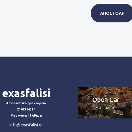
exasfalisi
Εξωσωματική
γονιμοποίηση
Open Car
Ασφαλιστικό πρακτορείο
Ασφάλιση
Ασφάλιση
2103314514
Μπακνανά 17 Αθήνα
info@exasfalisi.gr